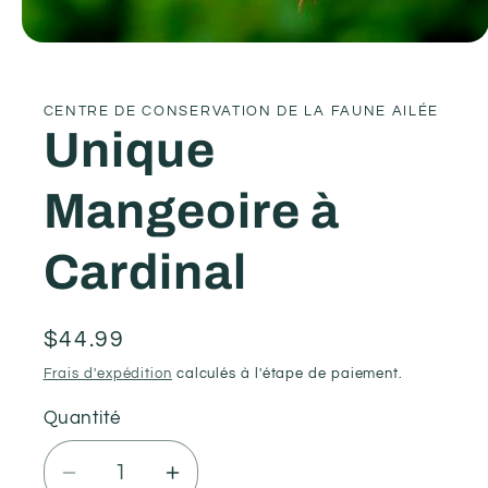
Ouvrir
le
média
1
CENTRE DE CONSERVATION DE LA FAUNE AILÉE
dans
une
Unique
fenêtre
modale
Mangeoire à
Cardinal
Prix
$44.99
habituel
Frais d'expédition
calculés à l'étape de paiement.
Quantité
Quantité
Réduire
Augmenter