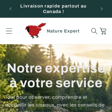
et
en
Livraison rapide partout au
Beso
passer
Canada !
au
contenu
Panier
Nature Expert
Notre expertise
à votre service
Tout pour observer, comprendre et
accueillir les oiseaux, avec les conseils de