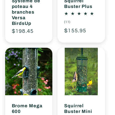
Système de
Squirrel
poteau 4
Buster Plus
branches
Versa
11
(11)
BirdsUp
total
Prix
$155.95
Prix
$198.45
des
critiques
habituel
habituel
Brome Mega
Squirrel
600
Buster Mini