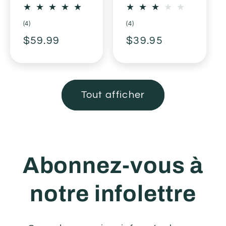
4
4
(4)
(4)
total
total
Prix
$59.99
Prix
$39.95
des
des
critiques
critiques
habituel
habituel
Tout afficher
Abonnez‑vous à
notre infolettre