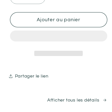
la
la
quantité
quantité
de
de
Ajouter au panier
Unique
Unique
Mangeoire
Mangeoire
à
à
Cardinal
Cardinal
Partager le lien
Afficher tous les détails